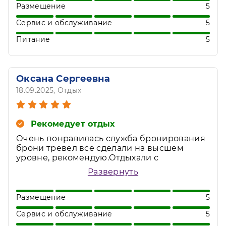
никаких замечаний. Бассейны вообще
Размещение
5
супер!!! Вода теплая(29 градусов). Есть
Сервис и обслуживание
5
сауна , хамам. До моря каждые 15 минут
ходит микроавтобус, но всегда мы
Питание
5
прогуливались так как спокойной походкой
идти минут 10. Отдохнули замечательно!!!
Оксана Сергеевна
18.09.2025
, Отдых
Рекомедует отдых
Очень понравилась служба бронирования
брони тревел все сделали на высшем
уровне, рекомендую.Отдыхали с
3.09по12.09, отель супер, вкусный,
Развернуть
разнообразный шведский стол,
приветливый персонал.Рекомендую.
Размещение
5
Сервис и обслуживание
5