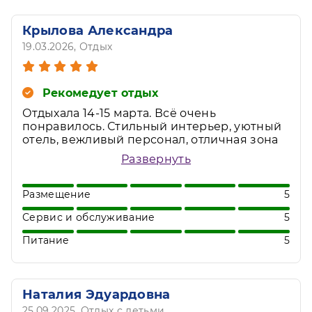
Крылова Александра
19.03.2026
, Отдых
Рекомедует отдых
Отдыхала 14-15 марта. Всё очень
понравилось. Стильный интерьер, уютный
отель, вежливый персонал, отличная зона
спа комплекса. Понравилась детская
Развернуть
комната, много игрушек, приветливый
инструктор Марина М. Анимация супер,
особая благодарность диджею Дену за
Размещение
5
прекрасную подборку треков.
Сервис и обслуживание
5
Питание
5
Наталия Эдуардовна
25.09.2025
, Отдых с детьми