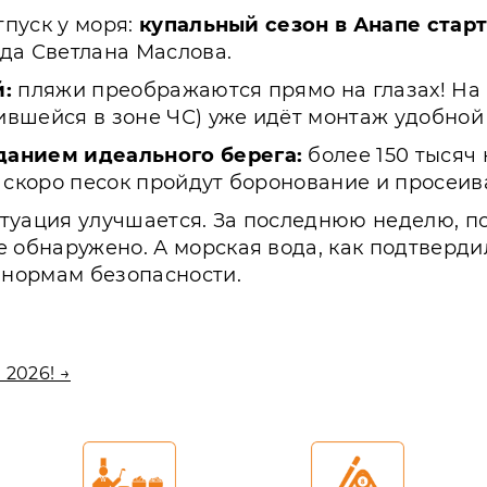
тпуск у моря:
купальный сезон в Анапе старт
да Светлана Маслова.
й:
пляжи преображаются прямо на глазах! На 
вшейся в зоне ЧС) уже идёт монтаж удобной
данием идеального берега:
более 150 тысяч 
м скоро песок пройдут боронование и просеи
туация улучшается. За последнюю неделю, п
е обнаружено. А морская вода, как подтверд
м нормам безопасности.
2026! →