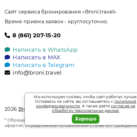
Сайт сервиса бронирования «Broni.travel»
Время приема заявок - круглосуточно.
8 (861) 207-15-20
Написать в WhatsApp
Написать в MAX
Написать в Telegram
info@broni.travel
Мы используем cookies, чтобы сайт работал лучше
Оставаясь на сайте, вы соглашаетесь с
политикой
конфиденциальности
. А также даёте
согласие на
2026
Broni.travel
обработку персональных данных
Хорошо
* Обращаем ваше внимание на то, что данный интернет-сай
офертой, определяемой положениями Статьи 437 Гражданск
является информационным сайтом сервиса бронирования Bron
Акции и спецпредложения. Выгодное бронирование. Индив